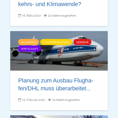
kehrs- und Kli­ma­wen­de?
16. März 2021
33 haben es gesehen
ALLGEMEIN
STADTVERWALTUNG
VERKEHR
WIRTSCHAFT
Planung zum Aus­bau Flug­ha­
fen/­DHL muss über­ar­bei­tet...
15. Februar 2021
73 haben es gesehen