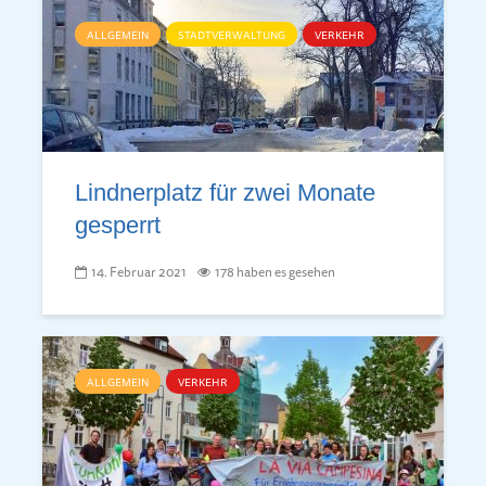
ALLGEMEIN
STADTVERWALTUNG
VERKEHR
Lindnerplatz für zwei Monate
gesperrt
14. Februar 2021
178 haben es gesehen
ALLGEMEIN
VERKEHR