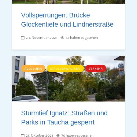
Vollsperrungen: Brücke
Glockentiefe und Lindnerstraße
23. November 2021
72 haben es gesehen
ALLGEMEIN
STADTVERWALTUNG
VERKEHR
Sturmtief Ignatz: Straßen und
Parks in Taucha gesperrt
21. Oktober 2021
70 haben es gesehen