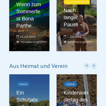
STADTVERWALTUNG
Wenn zum
Nach
Sommerfe
langer
st Bona
Pause –...
Parthe...
26. Juli 2026
2. Juli 2026
100 haben es gesehen
34 haben es gesehen
Aus Heimat und Verein
VEREIN
VEREIN
Ein
Kinderwan
Schuljahr
dertag des