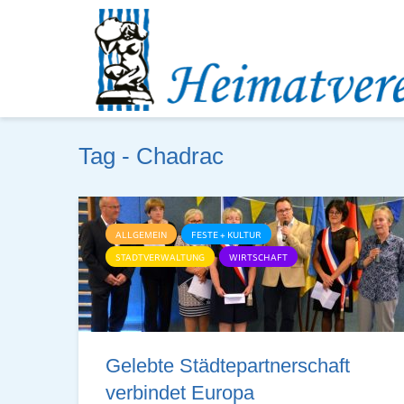
Tag - Chadrac
ALLGEMEIN
FESTE + KULTUR
STADTVERWALTUNG
WIRTSCHAFT
Gelebte Städ­te­part­ner­schaft
ver­bin­det Eu­ropa