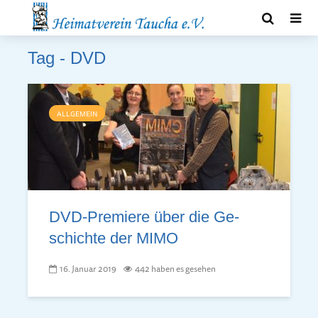
Tag - DVD
ALLGEMEIN
DVD-Pre­mie­re über die Ge­
schich­te der MIMO
16. Januar 2019
442 haben es gesehen