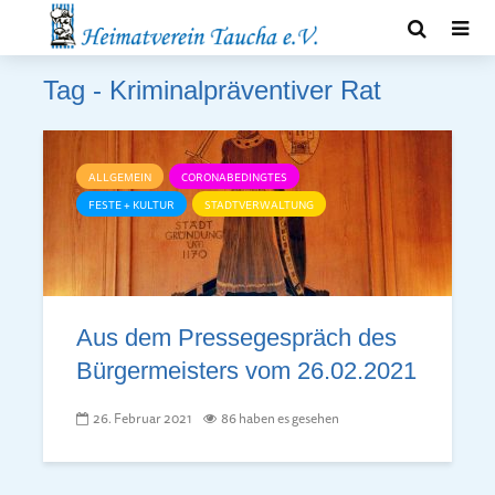
Tag - Kriminalpräventiver Rat
ALLGEMEIN
CORONABEDINGTES
FESTE + KULTUR
STADTVERWALTUNG
Aus dem Presse­ge­spräch des
Bür­ger­meis­ters vom 26.02.2021
26. Februar 2021
86 haben es gesehen