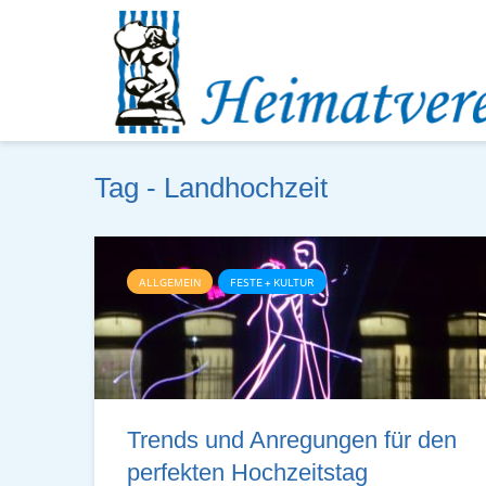
Tag - Landhochzeit
ALLGEMEIN
FESTE + KULTUR
Trends und Anre­gungen für den
per­fek­ten Hoch­zeits­tag