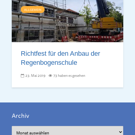
ALLGEMEIN
Richtfest für den Anbau der
Regenbogenschule
23. Mai 2019
73 haben es gesehen
Archiv
Archiv