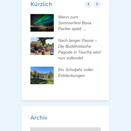
Kürzlich
 erleben, Bäume
Wenn zum
K
en und Pate
Sommerfest Bona
H
n
Parthe spielt …
D
d
ationenwechsel
Nach langer Pause –
atverein wählt
Die Buddhistische
B
 Vorstand
Pagode in Taucha wird
w
nun vollendet
F
lismus an
R
as
Ein Schuljahr voller
testellen –
Entdeckungen
F
n gesucht
d
Archiv
Archiv