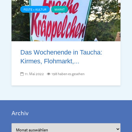
FESTE + KULTUR
MARKT
Das Wochenende in Taucha:
Kirmes, Flohmarkt,...
11. Mai 2022
198 haben es gesehen
Archiv
Archiv