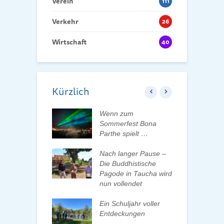
Verein
111
Verkehr
26
Wirtschaft
40
Kürzlich
ft der Tauchaer
Wenn zum
K
t aktiv
Sommerfest Bona
H
talten
Parthe spielt …
D
d
 erleben, Bäume
Nach langer Pause –
en und Pate
Die Buddhistische
B
n
Pagode in Taucha wird
w
nun vollendet
F
ationenwechsel
R
atverein wählt
Ein Schuljahr voller
 Vorstand
Entdeckungen
F
d