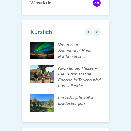
Wirtschaft
40
Kürzlich
 erleben, Bäume
Wenn zum
K
en und Pate
Sommerfest Bona
H
n
Parthe spielt …
D
d
ationenwechsel
Nach langer Pause –
atverein wählt
Die Buddhistische
F
 Vorstand
Pagode in Taucha wird
d
nun vollendet
lismus an
as
Ein Schuljahr voller
Z
testellen –
Entdeckungen
A
n gesucht
m