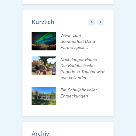
Kürzlich
 erleben, Bäume
Wenn zum
B
en und Pate
Sommerfest Bona
w
n
Parthe spielt …
F
R
ationenwechsel
Nach langer Pause –
atverein wählt
Die Buddhistische
F
 Vorstand
Pagode in Taucha wird
d
nun vollendet
lismus an
as
Ein Schuljahr voller
Z
testellen –
Entdeckungen
A
n gesucht
m
Archiv