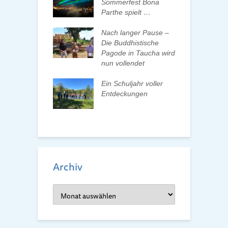
en und Pate
Sommerfest Bona
H
n
Parthe spielt …
D
d
ationenwechsel
Nach langer Pause –
atverein wählt
Die Buddhistische
B
 Vorstand
Pagode in Taucha wird
w
nun vollendet
F
lismus an
R
as
Ein Schuljahr voller
testellen –
Entdeckungen
Z
n gesucht
A
m
Archiv
Archiv