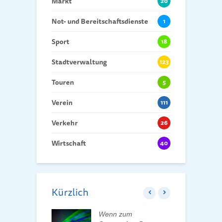
Markt
20
Not- und Bereitschaftsdienste
1
Sport
18
Stadtverwaltung
123
Touren
5
Verein
111
Verkehr
26
Wirtschaft
40
Kürzlich
 erleben, Bäume
Wenn zum
K