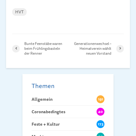
HVT
Bunte Feenstäbe waren
Generationenwechsel –
beim Frühlingsbasteln
Heimatverein wählt
der Renner
neuen Vorstand
Themen
Allgemein
191
Coronabedingtes
40
Feste + Kultur
173