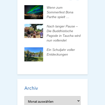
ft der Tauchaer
Wenn zum
K
t aktiv
Sommerfest Bona
H
talten
Parthe spielt …
D
d
 erleben, Bäume
Nach langer Pause –
en und Pate
Die Buddhistische
B
n
Pagode in Taucha wird
w
nun vollendet
F
ationenwechsel
R
atverein wählt
Ein Schuljahr voller
 Vorstand
Entdeckungen
F
d
Archiv
Archiv