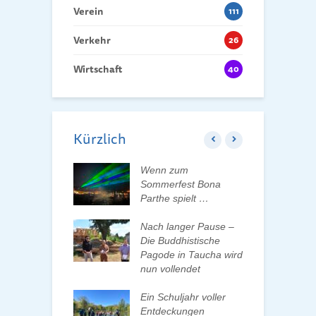
Verein
111
Verkehr
26
Wirtschaft
40
Kürzlich
ft der Tauchaer
Wenn zum
K
t aktiv
Sommerfest Bona
H
talten
Parthe spielt …
D
d
 erleben, Bäume
Nach langer Pause –
en und Pate
Die Buddhistische
B
n
Pagode in Taucha wird
w
nun vollendet
F
ationenwechsel
R
atverein wählt
Ein Schuljahr voller
 Vorstand
Entdeckungen
F