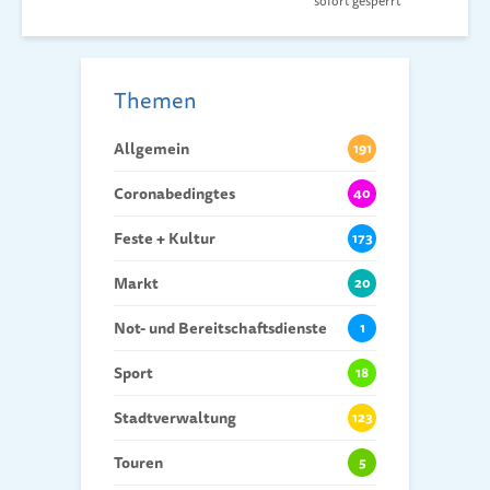
sofort gesperrt
Themen
Allgemein
191
Coronabedingtes
40
Feste + Kultur
173
Markt
20
Not- und Bereitschaftsdienste
1
Sport
18
Stadtverwaltung
123
Touren
5