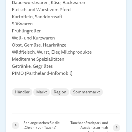
Dauerwurstwaren, Käse, Backwaren
Fleisch und Wurst vom Pferd
Kartoffeln, Sanddornsaft
Süßwaren
Frühlingrollen
Woll- und Kurzwaren
Obst, Gemüse, Haarkränze
Wildfleisch, Wurst, Eier, Milchprodukte
Mediterane Speizialitäten
Getränke, Gegrilltes
PIMO (Partheland-Infomobil)
Händler
Markt
Region
Sommermarkt
Schlange stehen für die
Tauchaer Stadtpark und
„Chronik von Taucha“
Aussichtsturm ab