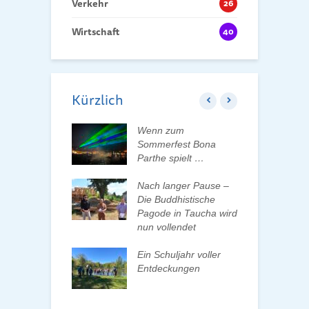
Verkehr
26
Wirtschaft
40
Kürzlich
ft der Tauchaer
Wenn zum
K
t aktiv
Sommerfest Bona
H
talten
Parthe spielt …
D
d
 erleben, Bäume
Nach langer Pause –
en und Pate
Die Buddhistische
B
n
Pagode in Taucha wird
w
nun vollendet
F
ationenwechsel
R
atverein wählt
Ein Schuljahr voller
 Vorstand
Entdeckungen
F
d