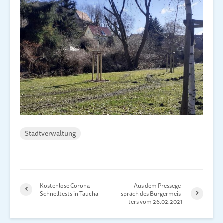
Stadtverwaltung
Kostenlose Co­ro­na-­
Aus dem Presse­ge­
Schnell­tests in Taucha
spräch des Bür­ger­meis­
ters vom 26.02.2021