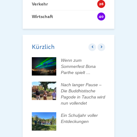
Verkehr
26
Wirtschaft
40
Kürzlich
ft der Tauchaer
Wenn zum
K
t aktiv
Sommerfest Bona
H
talten
Parthe spielt …
D
d
 erleben, Bäume
Nach langer Pause –
en und Pate
Die Buddhistische
B
n
Pagode in Taucha wird
w
nun vollendet
F
ationenwechsel
R
atverein wählt
Ein Schuljahr voller
 Vorstand
Entdeckungen
F
d