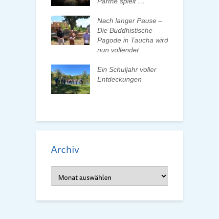
talten
Parthe spielt …
D
d
 erleben, Bäume
Nach langer Pause –
en und Pate
Die Buddhistische
B
n
Pagode in Taucha wird
w
nun vollendet
F
ationenwechsel
R
atverein wählt
Ein Schuljahr voller
 Vorstand
Entdeckungen
F
d
Archiv
Archiv