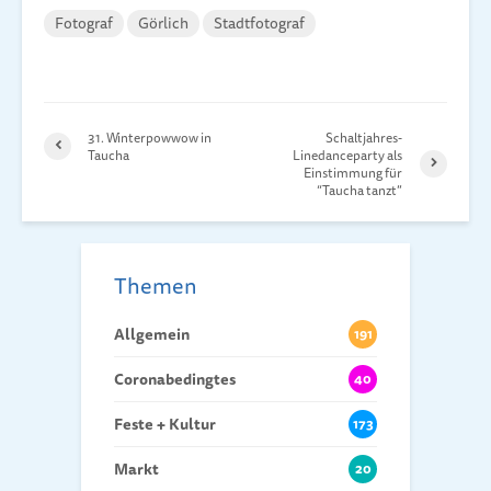
Fotograf
Görlich
Stadtfotograf
31. Winterpowwow in
Schaltjahres-
Taucha
Linedanceparty als
Einstimmung für
“Taucha tanzt”
Themen
Allgemein
191
Coronabedingtes
40
Feste + Kultur
173
Markt
20