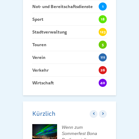
Not- und Bereitschaftsdienste
1
Sport
18
Stadtverwaltung
123
Touren
5
Verein
111
Verkehr
26
Wirtschaft
40
Kürzlich
ft der Tauchaer
Wenn zum
K
t aktiv
Sommerfest Bona
H