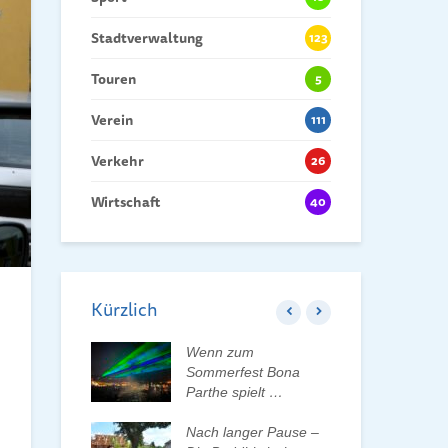
Stadtverwaltung
123
Touren
5
Verein
111
Verkehr
26
Wirtschaft
40
Kürzlich
 der Tauchaer
Wenn zum
Kin
aktiv
Sommerfest Bona
Hei
lten
Parthe spielt …
Dan
der
rleben, Bäume
Nach langer Pause –