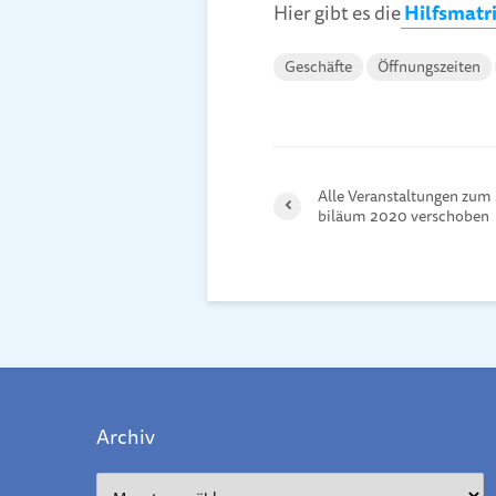
Hier gibt es die
Hilfsmatr
Geschäfte
Öffnungszeiten
Alle Veran­stal­tungen zum 
bi­läum 2020 ver­scho­ben
Archiv
Archiv