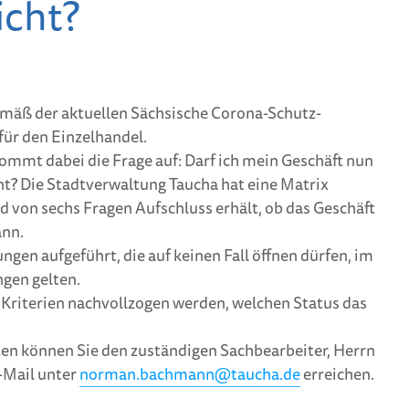
icht?
Bunte Feenstäbe
pflanze
waren beim
werden
Frühlingsbasteln der
Renner
Generat
– Heimat
Frühlingsbasteln mit
neuen V
emäß der aktuellen Sächsische Corona-Schutz-
dem Heimatverein
ür den Einzelhandel.
mmt dabei die Frage auf: Darf ich mein Geschäft nun
cht? Die Stadtverwaltung Taucha hat eine Matrix
nd von sechs Fragen Aufschluss erhält, ob das Geschäft
ann.
ungen aufgeführt, die auf keinen Fall öffnen dürfen, im
ungen gelten.
 Kriterien nachvollzogen werden, welchen Status das
ten können Sie den zuständigen Sachbearbeiter, Herrn
Mail unter
norman.bachmann@taucha.de
erreichen.