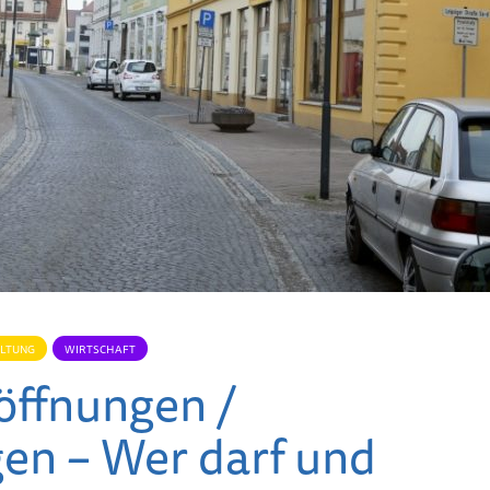
LTUNG
WIRTSCHAFT
ffnun­gen ­/
Kinderwandertag des
Zukunft
Heimatvereins als
Altstadt 
gen – Wer darf und
Dank für Engagement
mitgesta
der jüngsten Mitglieder
Natur e