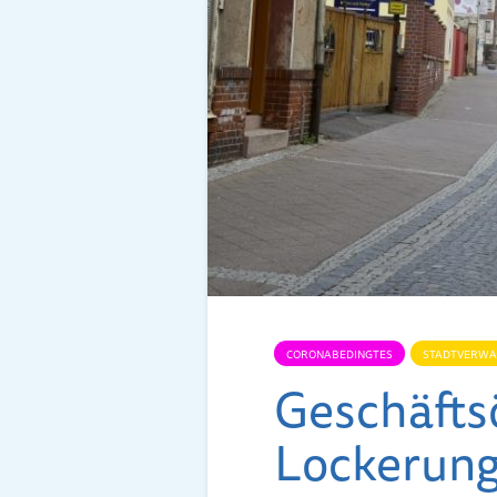
CORONABEDINGTES
STADTVERWA
Geschäfts­ö
Lockerun­