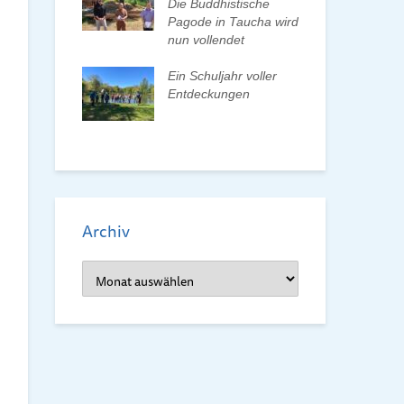
n und Pate
Die Buddhistische
Bun
Pagode in Taucha wird
wa
nun vollendet
Frü
ionenwechsel
Re
verein wählt
Ein Schuljahr voller
orstand
Entdeckungen
Frü
dem
Archiv
Archiv