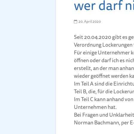
wer darf n
20. April 2020
Seit 20.04.2020 gibt es g
Verordnung Lockerungen f
Für einige Unternehmer ko
öffnen oder darf ich es ni
erstellt, an der man anha
wieder geöffnet werden k
Im Teil A sind die Einricht
Teil B, die, für die Locker
Im Teil C kann anhand von
Unternehmen hat.
Bei Fragen und Unklarhei
Norman Bachmann, per E-