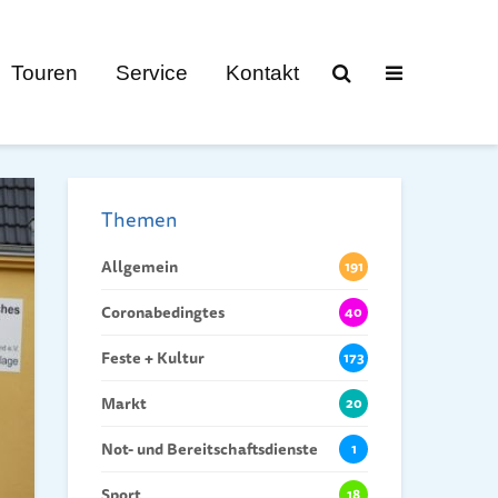
Touren
Service
Kontakt
Themen
Allgemein
191
Coronabedingtes
40
Feste + Kultur
173
Markt
20
Not- und Bereitschaftsdienste
1
Sport
18