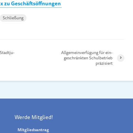
ix zu Geschäftsöffnungen
Schließung
Stadt­ju­
Allgemeinver­fügung für ein­
geschränk­ten Schul­betrieb
präzisiert
Werde Mitglied!
Mitgliedsantrag