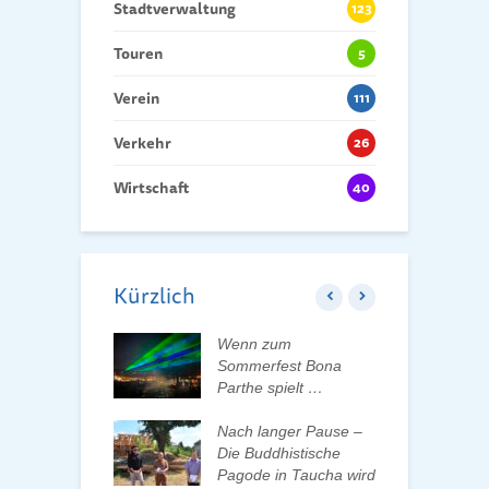
Stadtverwaltung
123
Touren
5
Verein
111
Verkehr
26
Wirtschaft
40
Kürzlich
ft der Tauchaer
Wenn zum
K
t aktiv
Sommerfest Bona
H
talten
Parthe spielt …
D
d
 erleben, Bäume
Nach langer Pause –
en und Pate
Die Buddhistische
B
n
Pagode in Taucha wird
w