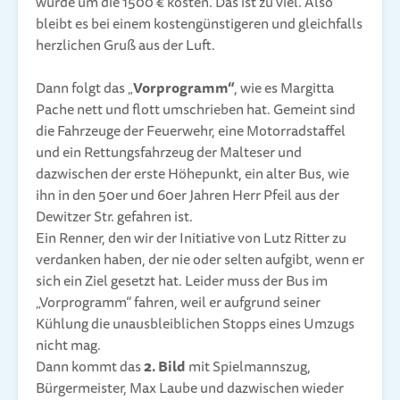
würde um die 1500 € kosten. Das ist zu viel. Also
bleibt es bei einem kostengünstigeren und gleichfalls
herzlichen Gruß aus der Luft.
Dann folgt das „
Vorprogramm“
, wie es Margitta
Pache nett und flott umschrieben hat. Gemeint sind
die Fahrzeuge der Feuerwehr, eine Motorradstaffel
und ein Rettungsfahrzeug der Malteser und
dazwischen der erste Höhepunkt, ein alter Bus, wie
ihn in den 50er und 60er Jahren Herr Pfeil aus der
Dewitzer Str. gefahren ist.
Ein Renner, den wir der Initiative von Lutz Ritter zu
verdanken haben, der nie oder selten aufgibt, wenn er
sich ein Ziel gesetzt hat. Leider muss der Bus im
„Vorprogramm“ fahren, weil er aufgrund seiner
Kühlung die unausbleiblichen Stopps eines Umzugs
nicht mag.
Dann kommt das
2. Bild
mit Spielmannszug,
Bürgermeister, Max Laube und dazwischen wieder