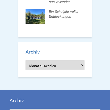
nun vollendet
F
ationenwechsel
R
atverein wählt
Ein Schuljahr voller
 Vorstand
Entdeckungen
F
d
Archiv
Archiv
Archiv