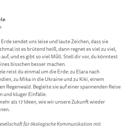
ele
n
Erde sendet uns leise und laute Zeichen, dass sie
hmal ist es brütend heiß, dann regnet es viel zu viel,
f, und es gibt so viel Mü̈ll. Stell dir vor, du könntest
eines bisschen besser machen.
ele reist du einmal um die Erde: zu Elara nach
ndien, zu Mika in die Ukraine und zu Kiki, einem
en Regenwald. Begleite sie auf einer spannenden Reise
 und kluger Einfälle.
hr als 17 Ideen, wie wir unsere Zukunft wieder
nen.
esellschaft für ökologische Kommunikation mit