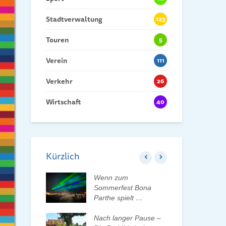
Stadtverwaltung
123
Touren
5
Verein
111
Verkehr
26
Wirtschaft
40
Kürzlich
 der Tauchaer
Wenn zum
Kin
aktiv
Sommerfest Bona
Hei
lten
Parthe spielt …
Dan
der
rleben, Bäume
Nach langer Pause –