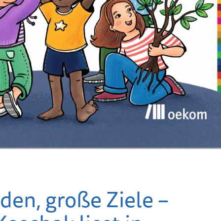
Bunte Feenstäbe
pflanze
waren beim
werden
Frühlingsbasteln der
Renner
Generat
– Heimat
Frühlingsbasteln mit
neuen V
dem Heimatverein
den, große Ziele –