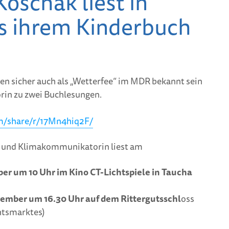
oschak liest in
s ihrem Kinderbuch
len sicher auch als „Wetterfee“ im MDR bekannt sein
rin zu zwei Buchlesungen.
m/share/r/17Mn4hiq2F/
 und Klimakommunikatorin liest am
er um 10 Uhr im Kino CT-Lichtspiele in Taucha
ember um 16.30 Uhr auf dem Rittergutsschl
oss
tsmarktes)