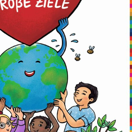
Kinderwandertag des
Zukunft
Heimatvereins als
Altstadt 
Dank für Engagement
mitgesta
der jüngsten Mitglieder
Natur e