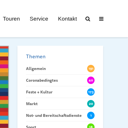
Touren
Service
Kontakt
Themen
Allgemein
191
Coronabedingtes
40
Feste + Kultur
173
Markt
20
Not- und Bereitschaftsdienste
1
Sport
18