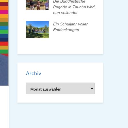
n und Pate
Die Buddhistische
Bun
Pagode in Taucha wird
wa
nun vollendet
Frü
ionenwechsel
Re
verein wählt
Ein Schuljahr voller
orstand
Entdeckungen
Frü
dem
Archiv
Archiv