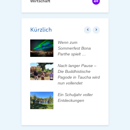
Wirtschaft
40
Kürzlich
ft der Tauchaer
Wenn zum
K
t aktiv
Sommerfest Bona
H
talten
Parthe spielt …
D
d
 erleben, Bäume
Nach langer Pause –
en und Pate
Die Buddhistische
B
n
Pagode in Taucha wird
w
nun vollendet
F
ationenwechsel
R
atverein wählt
Ein Schuljahr voller
 Vorstand
Entdeckungen
F
d