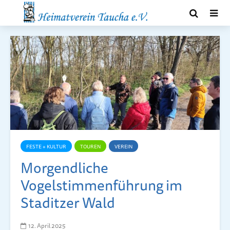
FESTE + KULTUR
TOUREN
VEREIN
Morgendliche
Vogelstimmenführung im
Staditzer Wald
12. April 2025