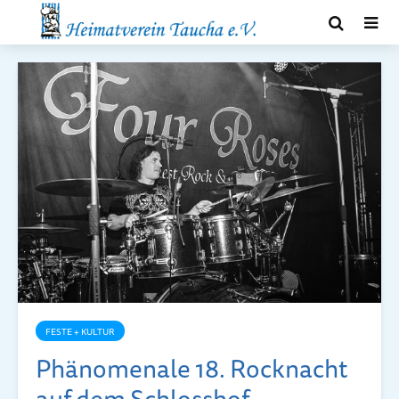
FESTE + KULTUR
Phänomenale 18. Rocknacht
auf dem Schlosshof