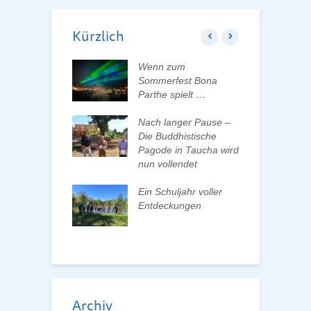
Kürzlich
ft der Tauchaer
Wenn zum
K
t aktiv
Sommerfest Bona
H
talten
Parthe spielt …
D
d
 erleben, Bäume
Nach langer Pause –
en und Pate
Die Buddhistische
B
n
Pagode in Taucha wird
w
nun vollendet
F
ationenwechsel
R
atverein wählt
Ein Schuljahr voller
 Vorstand
Entdeckungen
F
d
Archiv