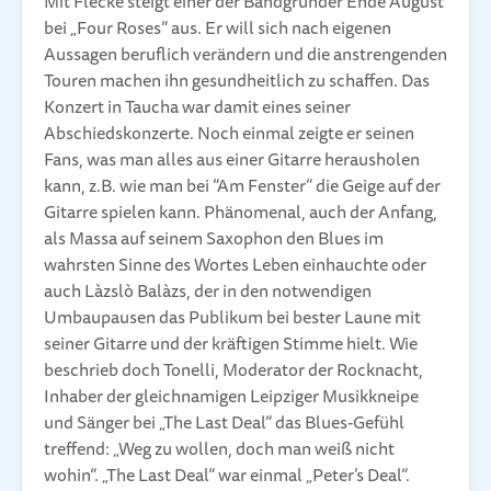
Mit Flecke steigt einer der Bandgründer Ende August
bei „Four Roses“ aus. Er will sich nach eigenen
Aussagen beruflich verändern und die anstrengenden
Touren machen ihn gesundheitlich zu schaffen. Das
Konzert in Taucha war damit eines seiner
Abschiedskonzerte. Noch einmal zeigte er seinen
Fans, was man alles aus einer Gitarre herausholen
kann, z.B. wie man bei “Am Fenster” die Geige auf der
Gitarre spielen kann. Phänomenal, auch der Anfang,
als Massa auf seinem Saxophon den Blues im
wahrsten Sinne des Wortes Leben einhauchte oder
auch Làzslò Balàzs, der in den notwendigen
Umbaupausen das Publikum bei bester Laune mit
seiner Gitarre und der kräftigen Stimme hielt. Wie
beschrieb doch Tonelli, Moderator der Rocknacht,
Inhaber der gleichnamigen Leipziger Musikkneipe
und Sänger bei „The Last Deal“ das Blues-Gefühl
treffend: „Weg zu wollen, doch man weiß nicht
wohin“. „The Last Deal“ war einmal „Peter’s Deal“.