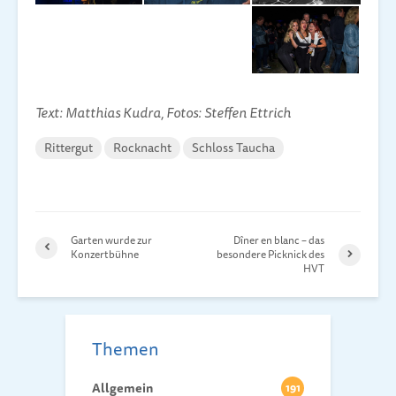
Text: Matthias Kudra, Fotos: Steffen Ettrich
Rittergut
Rocknacht
Schloss Taucha
Garten wurde zur
Dîner en blanc – das
Konzert­bühne
besondere Picknick des
HVT
Themen
Allgemein
191