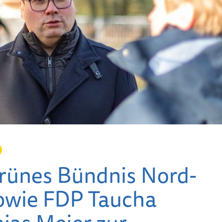
rünes Bündnis Nord­
Kinderwandertag des
Zukunft
Heimatvereins als
Altstadt 
owie FDP Taucha
Dank für Engagement
mitgesta
der jüngsten Mitglieder
Natur e