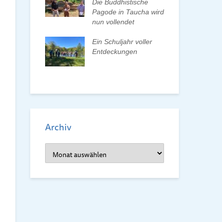
n und Pate
Die Buddhistische
Bun
Pagode in Taucha wird
wa
nun vollendet
Frü
ionenwechsel
Re
verein wählt
Ein Schuljahr voller
orstand
Entdeckungen
Frü
dem
Archiv
Archiv