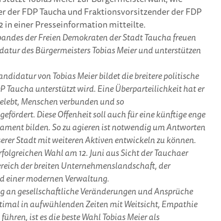
er der FDP Taucha und Fraktionsvorsitzender der FDP
2 in einer Presseinformation mitteilte.
rbandes der Freien Demokraten der Stadt Taucha freuen
idatur des Bürgermeisters Tobias Meier und unterstützen
andidatur von Tobias Meier bildet die breitere politische
P Taucha unterstützt wird. Eine Überparteilichkeit hat er
 gelebt, Menschen verbunden und so
fördert. Diese Offenheit soll auch für eine künftige enge
ent bilden. So zu agieren ist notwendig um Antworten
rer Stadt mit weiteren Aktiven entwickeln zu können.
folgreichen Wahl am 12. Juni aus Sicht der Tauchaer
Bereich der breiten Unternehmenslandschaft, der
nd einer modernen Verwaltung.
ung an gesellschaftliche Veränderungen und Ansprüche
timal in aufwühlenden Zeiten mit Weitsicht, Empathie
führen, ist es die beste Wahl Tobias Meier als