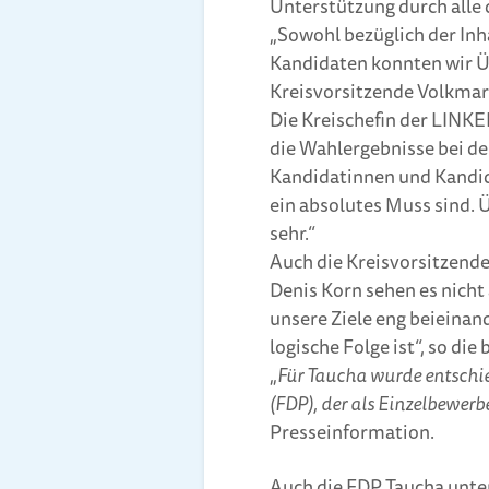
Unterstützung durch alle 
„Sowohl bezüglich der Inh
Kandidaten konnten wir Üb
Kreisvorsitzende Volkmar 
Die Kreischefin der LINKE
die Wahlergebnisse bei d
Kandidatinnen und Kandida
ein absolutes Muss sind. 
sehr.“
Auch die Kreisvorsitzend
Denis Korn sehen es nicht 
unsere Ziele eng beieina
logische Folge ist“, so di
„
Für Taucha wurde entschied
(FDP), der als Einzelbewerbe
Presseinformation.
Auch die FDP Taucha unte