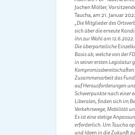
Jochen Möller, Vorsitzend
Taucha, am 21. Januar 202
„
Die Mitglieder des Ortsve
sich über die erneute Kand
ihn zur Wahl am 12.6.2022.
Die überparteiliche Einzelk
Basis ab, welche von der FD
in seiner ersten Legislatur
Kompromissbereitschaften ge
Zusammenarbeit das Fundam
auf Herausforderungen unse
Schwerpunkte nach einer er
Liberalen, finden sich im 
Verkehrswege, Mobilität u
Es ist eine stetige Anpass
erforderlich. Um Taucha op
und Ideen in die Zukunft zu 