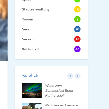
Stadtverwaltung
123
Touren
5
Verein
111
Verkehr
26
Wirtschaft
40
Kürzlich
 der Tauchaer
Wenn zum
Kin
aktiv
Sommerfest Bona
Hei
lten
Parthe spielt …
Dan
der
rleben, Bäume
Nach langer Pause –