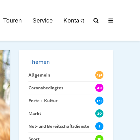
Touren
Service
Kontakt
Themen
Allgemein
191
Coronabedingtes
40
Feste + Kultur
173
Markt
20
Not- und Bereitschaftsdienste
1
Sport
18