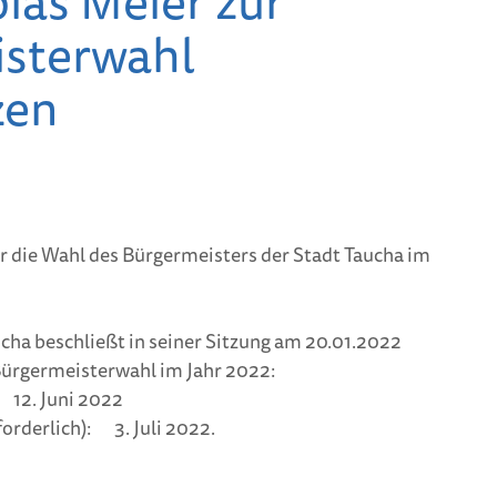
ias Meier zur
Bunte Feenstäbe
pflanze
sterwahl
waren beim
werden
Frühlingsbasteln der
Renner
Generat
zen
– Heimat
Frühlingsbasteln mit
neuen V
dem Heimatverein
r die Wahl des Bürgermeisters der Stadt Taucha im
ucha beschließt in seiner Sitzung am 20.01.2022
Bürgermeisterwahl im Jahr 2022:
uni 2022
rderlich): 3. Juli 2022.