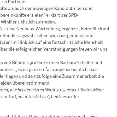
drei Parteien.
alte als auch der jeweiligen Kandidatinnen und
ereinkünfte erzielen“, erklärt der SPD-
Winkler sichtlich zufrieden.
N, Luise Neuhaus-Wartenberg, ergänzt: „Beim Blick auf
er Bundestagswahl sehen wir, dass gemeinsame
ten im Hinblick auf eine fortschrittliche Mehrheit
Über die erfolgreichen Verständigungen freuen wir uns
en von Bündnis 90/Die Grünen Barbara Scheller und
anders. „Es ist ganz einfach augenscheinlich, dass
nder liegen und demzufolge eine Zusammenarbeit die
e beiden übereinstimmend.
en, wie bei der letzten Wahl 2015, erneut Tobias Meier
r antritt, zu unterstützen
“, heißt es in der
rstützt Tobias Meier zur Bürgermeisterwahl, wie