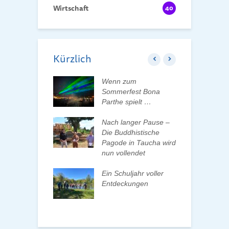
Wirtschaft
40
Kürzlich
ft der Tauchaer
Wenn zum
K
t aktiv
Sommerfest Bona
H
talten
Parthe spielt …
D
d
 erleben, Bäume
Nach langer Pause –
en und Pate
Die Buddhistische
B
n
Pagode in Taucha wird
w
nun vollendet
F
ationenwechsel
R
atverein wählt
Ein Schuljahr voller
 Vorstand
Entdeckungen
F
d