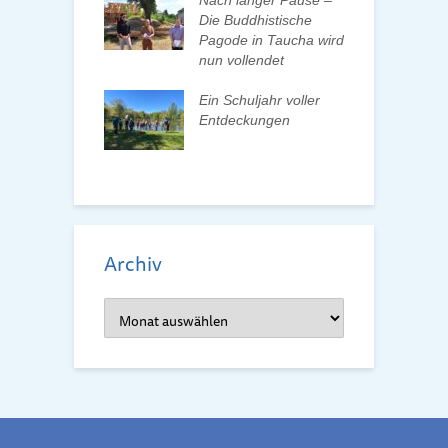
 erleben, Bäume
Nach langer Pause –
en und Pate
Die Buddhistische
B
n
Pagode in Taucha wird
w
nun vollendet
F
ationenwechsel
R
atverein wählt
Ein Schuljahr voller
 Vorstand
Entdeckungen
F
d
Archiv
Archiv