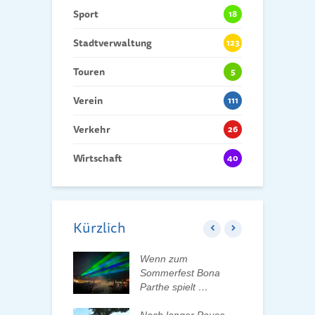
Sport
18
Stadtverwaltung
123
Touren
5
Verein
111
Verkehr
26
Wirtschaft
40
Kürzlich
ft der Tauchaer
Wenn zum
K
t aktiv
Sommerfest Bona
H
talten
Parthe spielt …
D
d