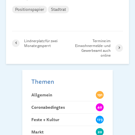
Positionspapier
Stadtrat
Lindnerplatz für zwei
Termine im
Monate gesperrt
Einwohnermelde- und
Gewerbeamt auch
online
Themen
Allgemein
191
Coronabedingtes
40
Feste + Kultur
173
Markt
20