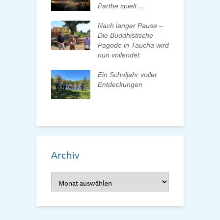
talten
Parthe spielt …
D
d
 erleben, Bäume
Nach langer Pause –
en und Pate
Die Buddhistische
B
n
Pagode in Taucha wird
w
nun vollendet
F
ationenwechsel
R
atverein wählt
Ein Schuljahr voller
 Vorstand
Entdeckungen
F
d
Archiv
Archiv