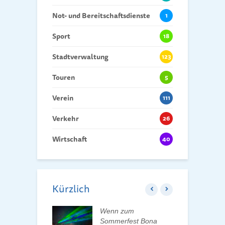
Not- und Bereitschaftsdienste
1
Sport
18
Stadtverwaltung
123
Touren
5
Verein
111
Verkehr
26
Wirtschaft
40
Kürzlich
ft der Tauchaer
Wenn zum
K
t aktiv
Sommerfest Bona
H