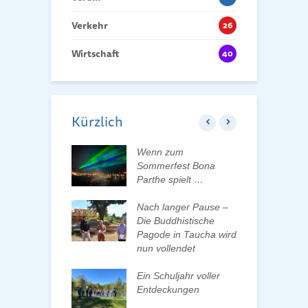
Verkehr
26
Wirtschaft
40
Kürzlich
ft der Tauchaer
Wenn zum
K
t aktiv
Sommerfest Bona
H
talten
Parthe spielt …
D
d
 erleben, Bäume
Nach langer Pause –
en und Pate
Die Buddhistische
B
n
Pagode in Taucha wird
w
nun vollendet
F
ationenwechsel
R
atverein wählt
Ein Schuljahr voller
 Vorstand
Entdeckungen
F
d