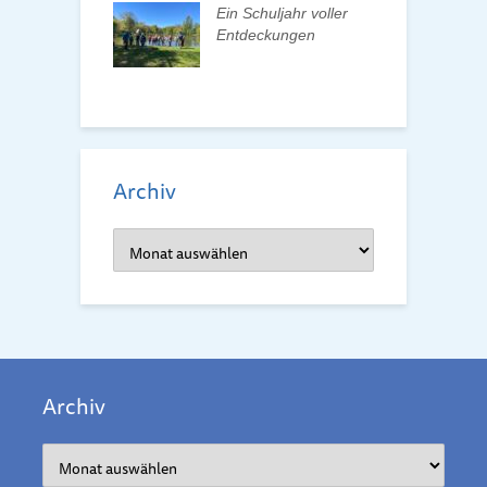
atverein wählt
Ein Schuljahr voller
 Vorstand
Entdeckungen
F
d
Archiv
Archiv
Archiv
Archiv