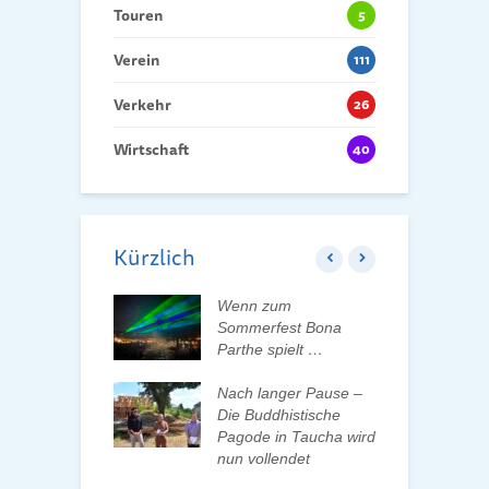
Touren
5
Verein
111
Verkehr
26
Wirtschaft
40
Kürzlich
ft der Tauchaer
Wenn zum
K
t aktiv
Sommerfest Bona
H
talten
Parthe spielt …
D
d
 erleben, Bäume
Nach langer Pause –
en und Pate
Die Buddhistische
B
n
Pagode in Taucha wird
w
nun vollendet
F
ationenwechsel
R