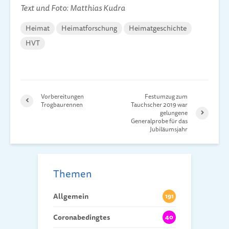
Text und Foto: Matthias Kudra
Heimat
Heimatforschung
Heimatgeschichte
HVT
Vorbereitungen
Festumzug zum
Trogbaurennen
Tauchscher 2019 war
gelungene
Generalprobe für das
Jubiläumsjahr
Themen
Allgemein
191
Coronabedingtes
40