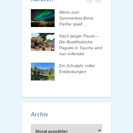
ft der Tauchaer
Wenn zum
K
t aktiv
Sommerfest Bona
H
talten
Parthe spielt …
D
d
 erleben, Bäume
Nach langer Pause –
en und Pate
Die Buddhistische
B
n
Pagode in Taucha wird
w
nun vollendet
F
ationenwechsel
R
atverein wählt
Ein Schuljahr voller
 Vorstand
Entdeckungen
F
d
Archiv
Archiv