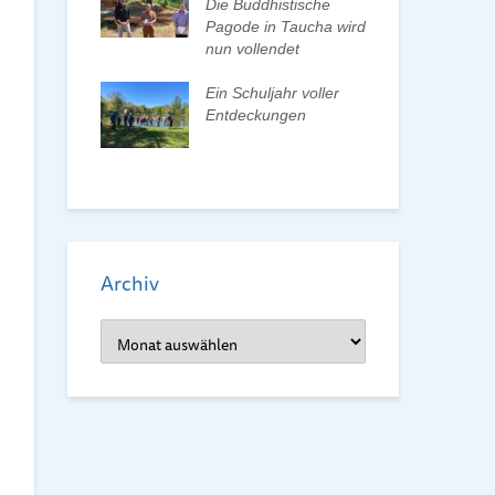
n und Pate
Die Buddhistische
Bun
Pagode in Taucha wird
wa
nun vollendet
Frü
ionenwechsel
Re
verein wählt
Ein Schuljahr voller
orstand
Entdeckungen
Frü
dem
Archiv
Archiv