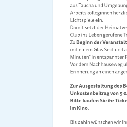
aus Taucha und Umgebung
Arbeitskolleginnen herzl
Lichtspiele ein.
Damit setzt der Heimatve
Club ins Leben gerufene Tr
Zu
Beginn der Veranstal
mit einem Glas Sekt und a
Minuten“ in entspannter 
Vor dem Nachhauseweg übe
Erinnerung an einen ang
Zur Ausgestaltung des B
Unkostenbeitrag von 5 €
Bitte kaufen Sie ihr Tic
im Kino.
Bis dahin wünschen wir Ih