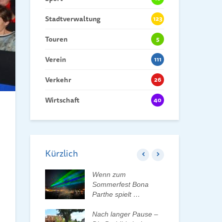
Stadtverwaltung
123
Touren
5
Verein
111
Verkehr
26
Wirtschaft
40
Kürzlich
 der Tauchaer
Wenn zum
Kin
aktiv
Sommerfest Bona
Hei
lten
Parthe spielt …
Dan
der
rleben, Bäume
Nach langer Pause –