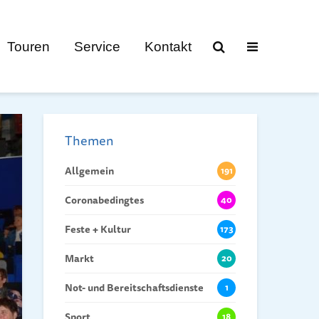
Touren
Service
Kontakt
Themen
Allgemein
191
Coronabedingtes
40
Feste + Kultur
173
Markt
20
Not- und Bereitschaftsdienste
1
Sport
18