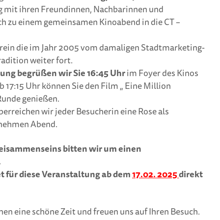
Bunte Feenstäbe
pflanze
 mit ihren Freundinnen, Nachbarinnen und
waren beim
werden
ich zu einem gemeinsamen Kinoabend in die CT –
Frühlingsbasteln der
Renner
Generat
– Heimat
rein die im Jahr 2005 vom damaligen Stadtmarketing-
Frühlingsbasteln mit
neuen V
adition weiter fort.
dem Heimatverein
tung begrüßen wir Sie 16:45 Uhr
im Foyer des Kinos
b 17:15 Uhr können Sie den Film „ Eine Million
Runde genießen.
rreichen wir jeder Besucherin eine Rose als
enehmen Abend.
eisammenseins bitten wir um einen
.
ket für diese Veranstaltung ab dem
17.02. 2025
direkt
nen eine schöne Zeit und freuen uns auf Ihren Besuch.