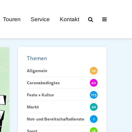
Touren
Service
Kontakt
Themen
Allgemein
191
Coronabedingtes
40
Feste + Kultur
173
Markt
20
Not- und Bereitschaftsdienste
1
Sport
18