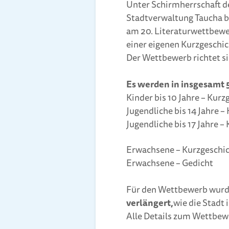
Unter Schirmherrschaft de
Stadtverwaltung Taucha be
am 20. Literaturwettbewe
einer eigenen Kurzgeschic
Der Wettbewerb richtet sic
Es werden in insgesamt 
Kinder bis 10 Jahre – Kurz
Jugendliche bis 14 Jahre –
Jugendliche bis 17 Jahre –
Erwachsene – Kurzgeschi
Erwachsene – Gedicht
Für den Wettbewerb wurd
verlängert,
wie die Stadt 
Alle Details zum Wettbewe