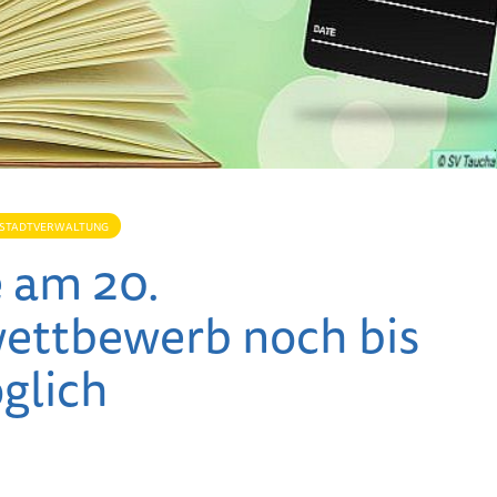
STADTVERWALTUNG
 am 20.
wettbewerb noch bis
öglich
Kinderwandertag des
Zukunft
Heimatvereins als
Altstadt 
Dank für Engagement
mitgesta
der jüngsten Mitglieder
Natur e