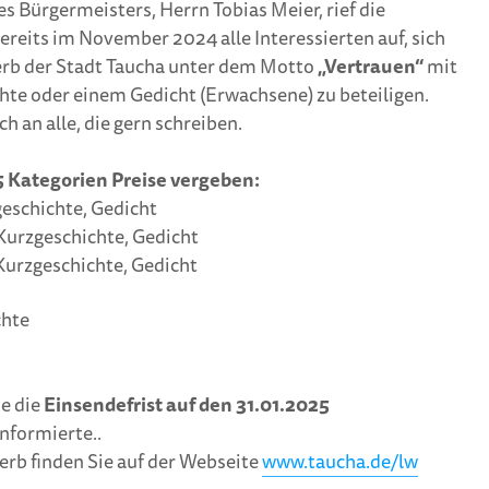
s Bürgermeisters, Herrn Tobias Meier, rief die
Bunte Feenstäbe
pflanze
waren beim
werden
reits im November 2024 alle Interessierten auf, sich
Frühlingsbasteln der
rb der Stadt Taucha unter dem Motto
„Vertrauen“
mit
Renner
Generat
hte oder einem Gedicht (Erwachsene) zu beteiligen.
– Heimat
Frühlingsbasteln mit
neuen V
h an alle, die gern schreiben.
dem Heimatverein
5 Kategorien Preise vergeben:
geschichte, Gedicht
 Kurzgeschichte, Gedicht
 Kurzgeschichte, Gedicht
chte
e die
Einsendefrist auf den 31.01.2025
informierte..
rb finden Sie auf der Webseite
www.taucha.de/lw