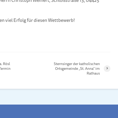
Herrn Christoph Weinert, Schloßstraße 13, 04425
n viel Erfolg für diesen Wettbewerb!
a. Rösl
Sternsinger der katholischen
.Termin
Ortsgemeinde „St. Anna“ im
Rathaus