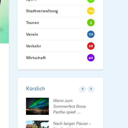
Stadtverwaltung
123
Touren
5
Verein
111
Verkehr
26
Wirtschaft
40
Kürzlich
 der Tauchaer
Wenn zum
Kin
aktiv
Sommerfest Bona
Hei
lten
Parthe spielt …
Dan
der
rleben, Bäume
Nach langer Pause –