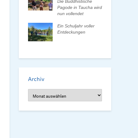
n und Pate
Die Buddhistische
Bun
Pagode in Taucha wird
wa
nun vollendet
Frü
ionenwechsel
Re
verein wählt
Ein Schuljahr voller
orstand
Entdeckungen
Frü
dem
Archiv
Archiv