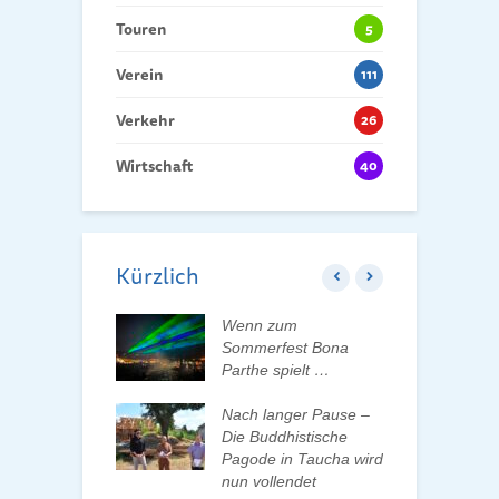
Touren
5
Verein
111
Verkehr
26
Wirtschaft
40
Kürzlich
ft der Tauchaer
Wenn zum
K
t aktiv
Sommerfest Bona
H
talten
Parthe spielt …
D
d
 erleben, Bäume
Nach langer Pause –
en und Pate
Die Buddhistische
B
n
Pagode in Taucha wird
w
nun vollendet
F