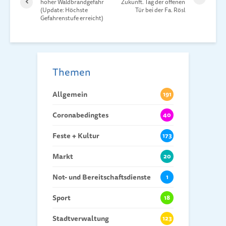
hoher Waldbrandgefahr
Zukunft. Tag der offenen
(Update: Höchste
Tür bei der Fa. Rösl
Gefahrenstufe erreicht)
Themen
Allgemein
191
Coronabedingtes
40
Feste + Kultur
173
Markt
20
Not- und Bereitschaftsdienste
1
Sport
18
Stadtverwaltung
123