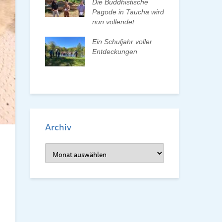
n und Pate
Die Buddhistische
Bun
Pagode in Taucha wird
wa
nun vollendet
Frü
ionenwechsel
Re
verein wählt
Ein Schuljahr voller
orstand
Entdeckungen
Frü
dem
Archiv
Archiv