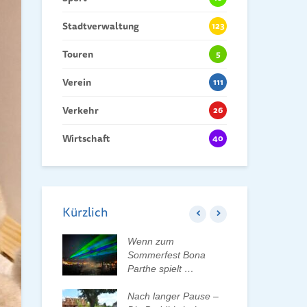
Stadtverwaltung
123
Touren
5
Verein
111
Verkehr
26
Wirtschaft
40
Kürzlich
 der Tauchaer
Wenn zum
Kin
aktiv
Sommerfest Bona
Hei
lten
Parthe spielt …
Dan
der
rleben, Bäume
Nach langer Pause –