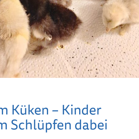
Bunte Feenstäbe
pflanze
waren beim
werden
Frühlingsbasteln der
Renner
Generat
– Heimat
Frühlingsbasteln mit
neuen V
dem Heimatverein
m Küken – Kinder
m Schlüpfen dabei