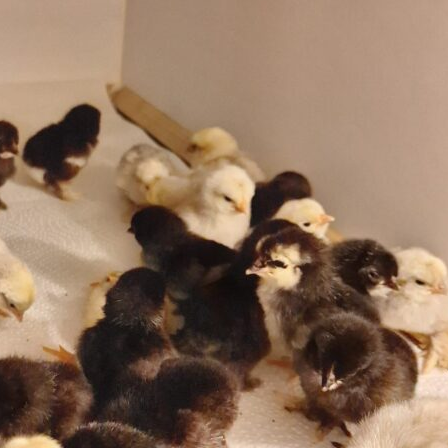
Kinderwandertag des
Zukunft
Heimatvereins als
Altstadt 
Dank für Engagement
mitgesta
der jüngsten Mitglieder
Natur e