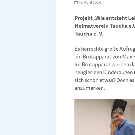
10. April 2024
Projekt „Wie entsteht L
Heimatverein Taucha e.V
Taucha e. V.
Es herrschte große Aufreg
ein Brutapparat von Max 
Im Brutapparat wurden dan
neugierigen Kinderaugen t
sich schon etwas? Doch es
anzumerken.