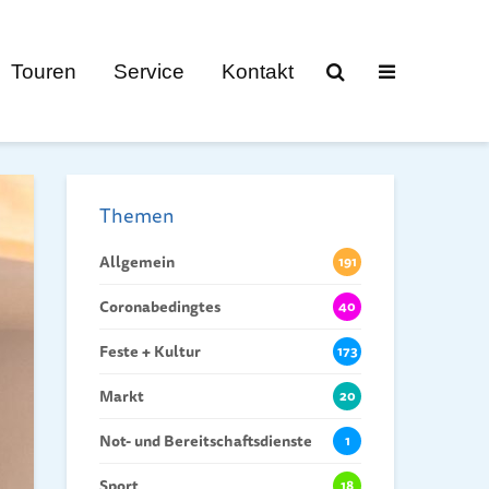
Touren
Service
Kontakt
Themen
Allgemein
191
Coronabedingtes
40
Feste + Kultur
173
Markt
20
Not- und Bereitschaftsdienste
1
Sport
18